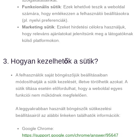
szolgáltatásainkat.
Funkcionális sütik
: Ezek lehetővé teszik a weboldal
számára, hogy emlékezzen a felhasználói beállításokra
(pl. nyelvi preferenciák).
Marketing sütik
: Ezeket hirdetési célokra használjuk,
hogy releváns ajánlatokat jelenítsünk meg a látogatóknak
külső platformokon.
3. Hogyan kezelhet
ő
k a sütik?
A felhasználók saját böngészőjük beállításaiban
módosíthatják a sütik kezelését, illetve törölhetik azokat. A
sütik tiltása esetén előfordulhat, hogy a weboldal egyes
funkciói nem működnek megfelelően.
A leggyakrabban használt böngészők sütikezelési
beállításairól az alábbi linkeken találhatók információk:
Google Chrome:
https://support.google.com/chrome/answer/95647