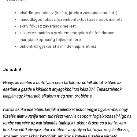
elsődleges fókusz (kajára, játékra zavarások mellett)
másodlagos fókusz (szemkontaktus) zavarások mellett
aktív fókusz zavarások mellett
klikkeres tanítás a problémamegoldó és feladatban
maradás képesség fejlesztésére
önkontroll gyakorlat a mindennapi élethez
Jó tudni!
Hiányzás esetén a tanfolyam nem tartalmaz pótalkalmat. Ebben az
esetben a gazda a kiküldött anyagokból tud készülni. Tapasztalatok
alapján egy kimaradó alkalom még nem probléma.
Ivaros szuka esetében, kérjük a jelentkezéskor vegye figyelembe, hogy
tüzelés alatt kutyája nem tud részt venni a csoport foglalkozásain! Így, ha
tervbe van véve az ivartalanítás (ajánljuk), akkor érdemes a tanfolyam
kezdése előtt elvégeztetni a műtétet vagy olyan tanfolyamra jelentkezni,
ami nem pont akkor kezdődik, amikor a kutyája tüzelése várható!