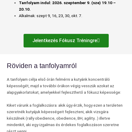
Tanfolyam indul: 2026. szeptember 9. (sze) 19.10 –
20.10.
Alkalmak:
szept 9, 16, 23, 30, okt. 7.
Jelentkezés Fókusz Tréningre
Röviden a tanfolyamról
A tanfolyam célja első órán felmérni a kutyánk koncentráló
képességét, majd a további órákon végig vesszük azokat az
alapgyakorlatokat, amelyekkel fejleszthető a fókusz képessége:
Kiket várunk a foglalkozásra: akik úgy érzik, hogy ezen a területen
szeretnék kutyájuk képességeit fejleszteni, akik vizsgára
készülnek (rally obedience, obedience, BH, agility…) illetve
mindenkit, aki egy izgalmas és érdekes foglalkozáson szeretne
részt venni