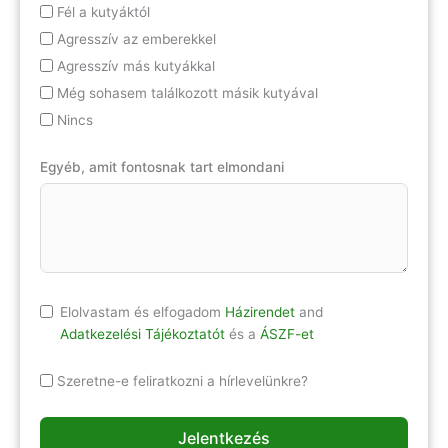
Fél a kutyáktól
Agresszív az emberekkel
Agresszív más kutyákkal
Még sohasem találkozott másik kutyával
Nincs
Egyéb, amit fontosnak tart elmondani
Elolvastam és elfogadom
Házirendet
and
Adatkezelési Tájékoztatót
és a
ÁSZF-et
Szeretne-e feliratkozni a hírlevelünkre?
Jelentkezés