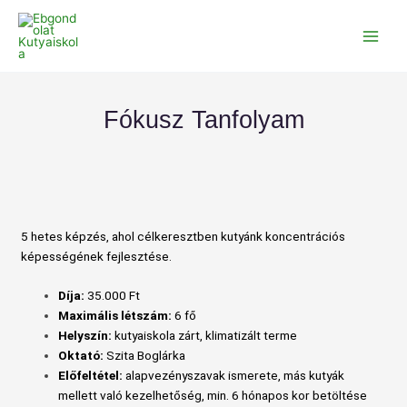
Skip
to
content
Fókusz Tanfolyam
5 hetes képzés, ahol célkeresztben kutyánk koncentrációs
képességének fejlesztése.
Díja:
35.000 Ft
Maximális létszám:
6 fő
Helyszín:
kutyaiskola zárt, klimatizált terme
Oktató:
Szita Boglárka
Előfeltétel:
alapvezényszavak ismerete, más kutyák
mellett való kezelhetőség, min. 6 hónapos kor betöltése