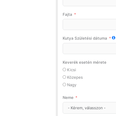
Fajta
Kutya Születési dátuma
Keverék esetén mérete
Kicsi
Közepes
Nagy
Neme