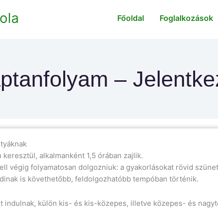
ola
Főoldal
Foglalkozások
ptanfolyam – Jelentk
utyáknak
 keresztül, alkalmanként 1,5 órában zajlik.
ll végig folyamatosan dolgozniuk: a gyakorlásokat rövid szünet
zdinak is követhetőbb, feldolgozhatóbb tempóban történik.
t indulnak, külön kis- és kis-közepes, illetve közepes- és nagy