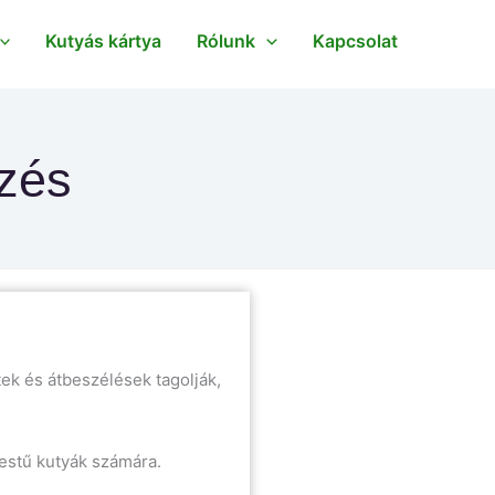
Kutyás kártya
Rólunk
Kapcsolat
ezés
ek és átbeszélések tagolják,
testű kutyák számára.