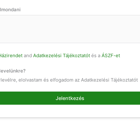
elmondani
Házirendet
and
Adatkezelési Tájékoztatót
és a
ÁSZF-et
rlevelünkre?
írlevélre, elolvastam és elfogadom az Adatkezelési Tájékoztatót
Jelentkezés