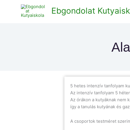
Skip
Ebgondolat Kutyaisk
to
content
Ala
5 hetes intenzív tanfolyam k
Az intenzív tanfolyam 5 héten
Az órákon a kutyáknak nem ke
így a tanulás kutyának és ga
A csoportok testméret szerin