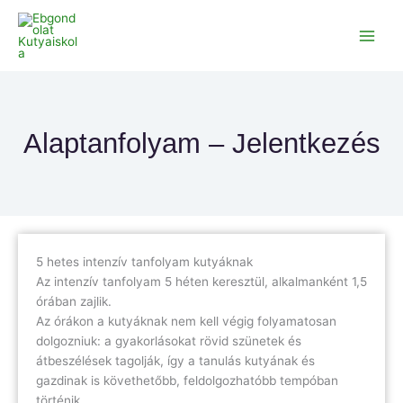
Skip
to
content
Alaptanfolyam – Jelentkezés
5 hetes intenzív tanfolyam kutyáknak
Az intenzív tanfolyam 5 héten keresztül, alkalmanként 1,5
órában zajlik.
Az órákon a kutyáknak nem kell végig folyamatosan
dolgozniuk: a gyakorlásokat rövid szünetek és
átbeszélések tagolják, így a tanulás kutyának és
gazdinak is követhetőbb, feldolgozhatóbb tempóban
történik.